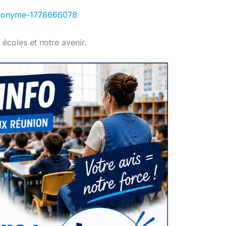
anonyme-1778666078
écoles et notre avenir.