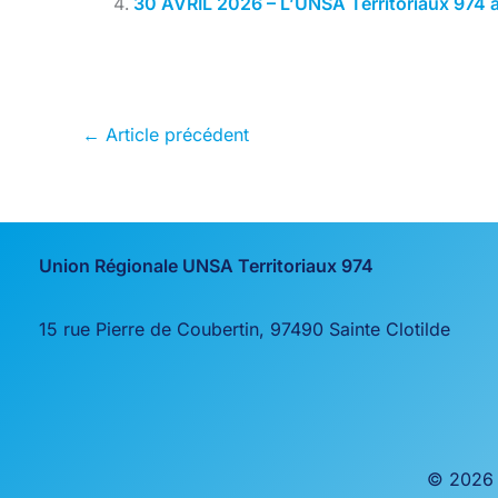
30 AVRIL 2026 – L’UNSA Territoriaux 974 au
←
Article précédent
Union Régionale UNSA Territoriaux 974
15 rue Pierre de Coubertin, 97490 Sainte Clotilde
© 2026 