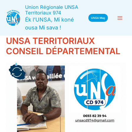
Aller
Union Régionale UNSA
au
Territoriaux 974
Ék l’UNSA, Mi koné
UNSA Mag
contenu
ousa Mi sava !
UNSA TERRITORIAUX
CONSEIL DÉPARTEMENTAL