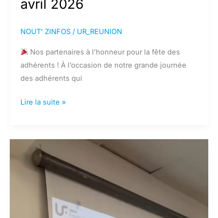
avril 2026
NOUT’ ZINFOS
/
UR_REUNION
Nos partenaires à l’honneur pour la fête des
adhérents ! À l’occasion de notre grande journée
des adhérents qui
Nos
Lire la suite »
partenaires
pour
la
fêtes
des
adhérents
du
30