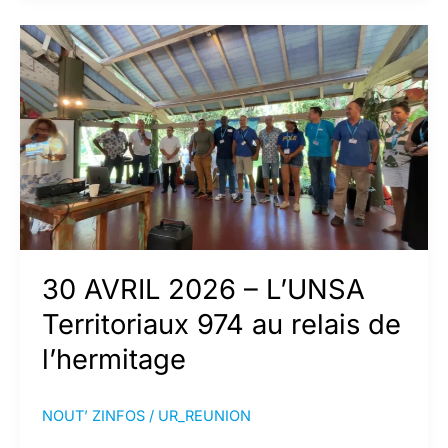
écoles
:
votre
voix
compte
!
30 AVRIL 2026 – L’UNSA
Territoriaux 974 au relais de
l’hermitage
NOUT’ ZINFOS
/
UR_REUNION