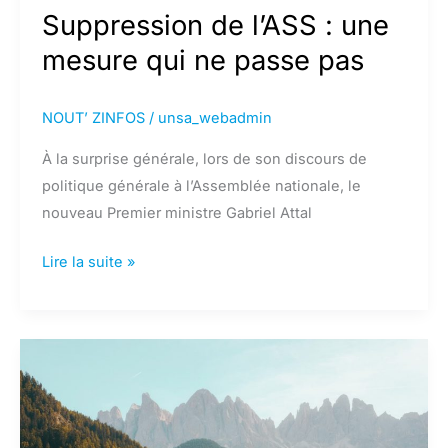
Suppression de l’ASS : une
mesure qui ne passe pas
NOUT’ ZINFOS
/
unsa_webadmin
À la surprise générale, lors de son discours de
politique générale à l’Assemblée nationale, le
nouveau Premier ministre Gabriel Attal
Suppression
Lire la suite »
de
l’ASS :
une
mesure
qui
ne