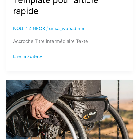
Template pour article
rapide
NOUT’ ZINFOS
/
unsa_webadmin
Accroche Titre intermédiaire Texte
Template
Lire la suite »
pour
article
rapide