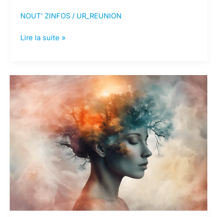
NOUT’ ZINFOS
/
UR_REUNION
Communiqué
Lire la suite »
de
presse
du
4
juin
2025
Police
municipale
:
les
attentes
sociales
toujours ignorée