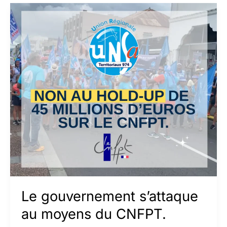
connaître
l’UNSA
Le gouvernement s’attaque
au moyens du CNFPT.