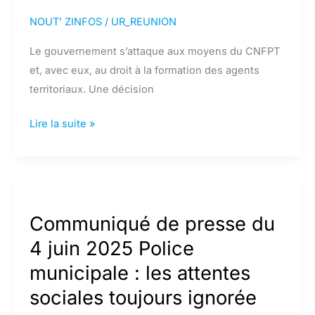
NOUT’ ZINFOS
/
UR_REUNION
Le gouvernement s’attaque aux moyens du CNFPT
et, avec eux, au droit à la formation des agents
territoriaux. Une décision
Le
Lire la suite »
gouvernement
s’attaque
au
moyens
du
Communiqué de presse du
CNFPT.
4 juin 2025 Police
municipale : les attentes
sociales toujours ignorée