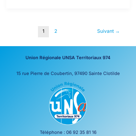
certifications
professionnelles
prendront
en
1
2
Suivant
→
compte
la
situation
Union Régionale UNSA Territoriaux 974
de
handicap
15 rue Pierre de Coubertin, 97490 Sainte Clotilde
Téléphone : 06 92 35 81 16