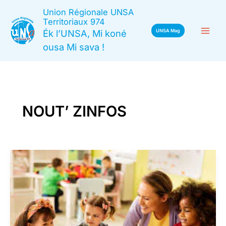
Aller
Union Régionale UNSA
au
Territoriaux 974
Ék l’UNSA, Mi koné
UNSA Mag
contenu
ousa Mi sava !
NOUT’ ZINFOS