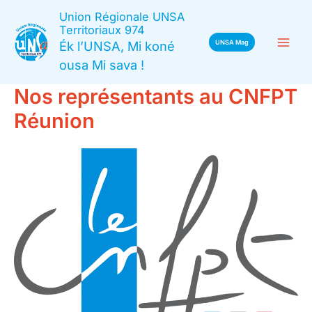
Aller
Union Régionale UNSA
au
Territoriaux 974
Ék l’UNSA, Mi koné
UNSA Mag
contenu
ousa Mi sava !
Nos représentants au CNFPT
Réunion