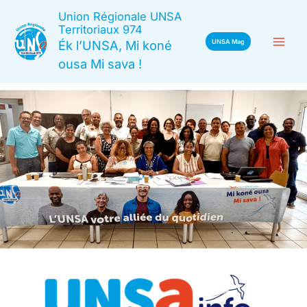
Aller
Union Régionale UNSA
au
Territoriaux 974
Ék l’UNSA, Mi koné
UNSA Mag
contenu
ousa Mi sava !