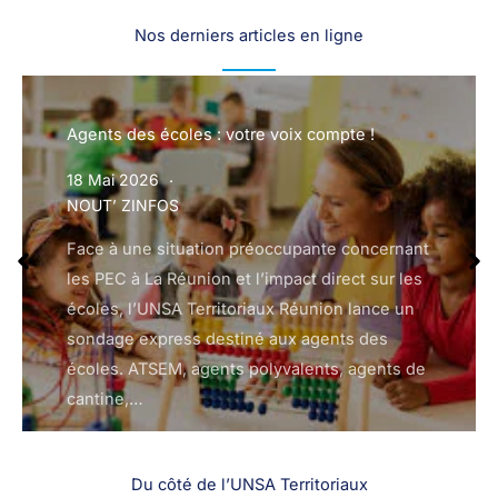
Nos derniers articles en ligne
Agents des écoles : votre voix compte !
18 Mai 2026
NOUT’ ZINFOS
Face à une situation préoccupante concernant
les PEC à La Réunion et l’impact direct sur les
écoles, l’UNSA Territoriaux Réunion lance un
sondage express destiné aux agents des
écoles. ATSEM, agents polyvalents, agents de
cantine,…
Du côté de l’UNSA Territoriaux