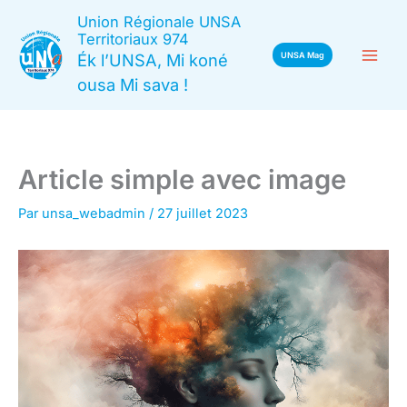
Aller
Union Régionale UNSA
au
Territoriaux 974
Ék l’UNSA, Mi koné
UNSA Mag
contenu
ousa Mi sava !
Article simple avec image
Par
unsa_webadmin
/
27 juillet 2023